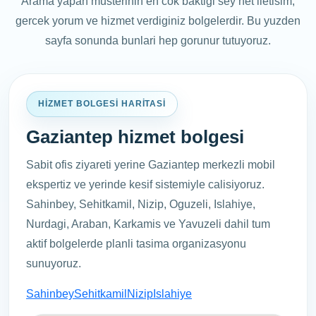
Arama yapan musterinin en cok baktigi sey net iletisim,
gercek yorum ve hizmet verdiginiz bolgelerdir. Bu yuzden
sayfa sonunda bunlari hep gorunur tutuyoruz.
HIZMET BOLGESI HARITASI
Gaziantep hizmet bolgesi
Sabit ofis ziyareti yerine Gaziantep merkezli mobil
ekspertiz ve yerinde kesif sistemiyle calisiyoruz.
Sahinbey, Sehitkamil, Nizip, Oguzeli, Islahiye,
Nurdagi, Araban, Karkamis ve Yavuzeli dahil tum
aktif bolgelerde planli tasima organizasyonu
sunuyoruz.
Sahinbey
Sehitkamil
Nizip
Islahiye