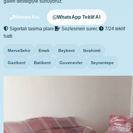
galeri destegiyle sunuyoruz.
Hemen Ara
WhatsApp Teklif Al
Sigortali tasima plani
Sozlesmeli surec
7/24 teklif
hatti
MerveSehir
Emek
Beykent
Ibrahimli
Gazikent
Batikent
Guvenevler
Seyrantepe