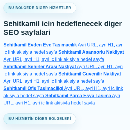
BU BOLGEDE DIGER HIZMETLER
Sehitkamil icin hedeflenecek diger
SEO sayfalari
Sehitkamil Evden Eve Taşımacılık
Ayri URL, ayri H1, ayri
ic link akisiyla hedef sayfa
Sehitkamil Asansorlu Nakliyat
Ayri URL, ayri H1, ayri ic link akisiyla hedef sayfa
Sehitkamil Sehirler Arasi Nakliyat
Ayri URL, ayri H1, ayri
ic link akisiyla hedef sayfa
Sehitkamil Guvenilir Nakliyat
Ayri URL, ayri H1, ayri ic link akisiyla hedef sayfa
Sehitkamil Ofis Tasimaciligi
Ayri URL, ayri H1, ayri ic link
akisiyla hedef sayfa
Sehitkamil Parca Esya Tasima
Ayri
URL, ayri H1, ayri ic link akisiyla hedef sayfa
BU HIZMETIN DIGER BOLGELERI