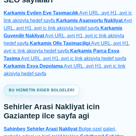
Karkamis Evden Eve Taşımacılık
Ayri URL, ayri H1, ayri ic
link akisiyla hedef sayfa
Karkamis Asansorlu Nakliyat
Ayri
URL, ayri H1, ayri ic link akisiyla hedef sayfa
Karkamis
Guvenilir Nakliyat
Ayri URL, ayri H1, ayri ic link akisiyla
hedef sayfa
Karkamis Ofis Tasimaciligi
Ayri URL, ayri H1,
ayri ic link akisiyla hedef sayfa
Karkamis Parca Esya
Tasima
Ayri URL, ayri H1, ayri ic link akisiyla hedef sayfa
Karkamis Esya Depolama
Ayri URL, ayri H1, ayri ic link
akisiyla hedef sayfa
BU HIZMETIN DIGER BOLGELERI
Sehirler Arasi Nakliyat icin
Gaziantep ilce sayfa agi
Sahinbey Sehirler Arasi Nakliyat
Bolge ozel galeri,