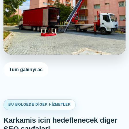
Karkamis Sehirler Arasi Nakliyat - Site ici asansorlu
operasyon
Tum galeriyi ac
BU BOLGEDE DIGER HIZMETLER
Karkamis icin hedeflenecek diger
SEO sayfalari