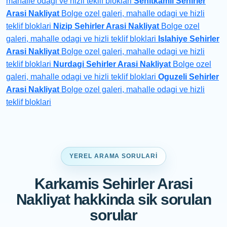
mahalle odagi ve hizli teklif bloklari
Sehitkamil Sehirler
Arasi Nakliyat
Bolge ozel galeri, mahalle odagi ve hizli
teklif bloklari
Nizip Sehirler Arasi Nakliyat
Bolge ozel
galeri, mahalle odagi ve hizli teklif bloklari
Islahiye Sehirler
Arasi Nakliyat
Bolge ozel galeri, mahalle odagi ve hizli
teklif bloklari
Nurdagi Sehirler Arasi Nakliyat
Bolge ozel
galeri, mahalle odagi ve hizli teklif bloklari
Oguzeli Sehirler
Arasi Nakliyat
Bolge ozel galeri, mahalle odagi ve hizli
teklif bloklari
YEREL ARAMA SORULARI
Karkamis Sehirler Arasi
Nakliyat hakkinda sik sorulan
sorular