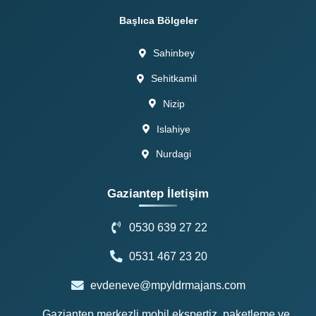
Başlıca Bölgeler
Sahinbey
Sehitkamil
Nizip
Islahiye
Nurdagi
Gaziantep İletişim
0530 639 27 22
0531 467 23 20
evdeneve@mpyldrmajans.com
Gaziantep merkezli mobil ekspertiz, paketleme ve