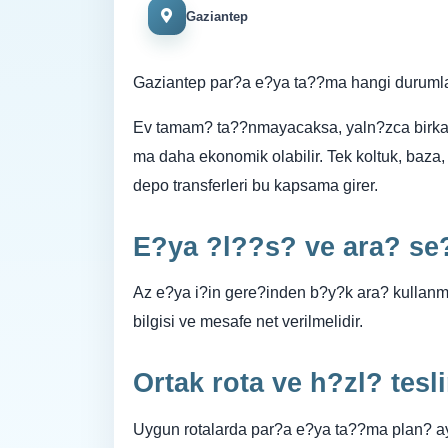
Gaziantep
Gaziantep par?a e?ya ta??ma hangi duruml
Ev tamam? ta??nmayacaksa, yaln?zca birka
ma daha ekonomik olabilir. Tek koltuk, baza
depo transferleri bu kapsama girer.
E?ya ?l??s? ve ara? se
Az e?ya i?in gere?inden b?y?k ara? kullanma
bilgisi ve mesafe net verilmelidir.
Ortak rota ve h?zl? tesl
Uygun rotalarda par?a e?ya ta??ma plan? ay