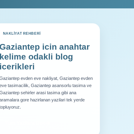
NAKLIYAT REHBERI
Gaziantep icin anahtar
kelime odakli blog
icerikleri
Gaziantep evden eve nakliyat, Gaziantep evden
eve tasimacilik, Gaziantep asansorlu tasima ve
Gaziantep sehirler arasi tasima gibi ana
aramalara gore hazirlanan yazilari tek yerde
topluyoruz.
Tum Yazilara Don