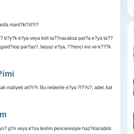
arda mant?kl?d?r?
? b?y?k e?ya veya koli ta??nacaksa par?a e?ya ta??
, gard?rop par?as?, beyaz e?ya, ??renci evi ve k???k
?imi
k maliyeti art?r?r. Bu nedenle e?ya ?l??s?, adet, kat
im
n? g?n veya k?sa teslim penceresiyle haz?rlanabilir.