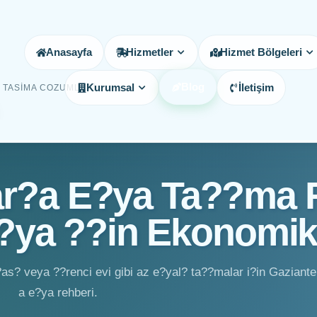
Anasayfa
Hizmetler
Hizmet Bölgeleri
Blog
Kurumsal
İletişim
 TASIMA COZUMLERI
ar?a E?ya Ta??ma R
?ya ??in Ekonomik
as? veya ??renci evi gibi az e?yal? ta??malar i?in Gaziant
a e?ya rehberi.