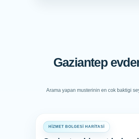
Gaziantep evden
Arama yapan musterinin en cok baktigi sey
HIZMET BOLGESI HARITASI