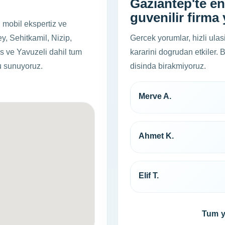
Gaziantep'te en
guvenilir firm
i mobil ekspertiz ve
y, Sehitkamil, Nizip,
Gercek yorumlar, hizli ulas
s ve Yavuzeli dahil tum
kararini dogrudan etkiler. 
u sunuyoruz.
disinda birakmiyoruz.
Merve A.
Ahmet K.
Elif T.
Hemen ara
Tum y