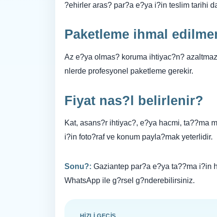
?ehirler aras? par?a e?ya i?in teslim tarihi
Paketleme ihmal edilme
Az e?ya olmas? koruma ihtiyac?n? azaltmaz.
nlerde profesyonel paketleme gerekir.
Fiyat nas?l belirlenir?
Kat, asans?r ihtiyac?, e?ya hacmi, ta??ma mesa
i?in foto?raf ve konum payla?mak yeterlidir.
Sonu?:
Gaziantep par?a e?ya ta??ma i?in h?
WhatsApp ile g?rsel g?nderebilirsiniz.
HIZLI GECIS