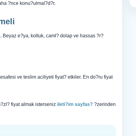
 daha ?nce konu?ulmal?d?r.
meli
 Beyaz e?ya, koltuk, caml? dolap ve hassas ?r?
fesi ve teslim aciliyeti fiyat? etkiler. En do?ru fiyat
zl? fiyat almak isterseniz
ileti?im sayfas?
?zerinden