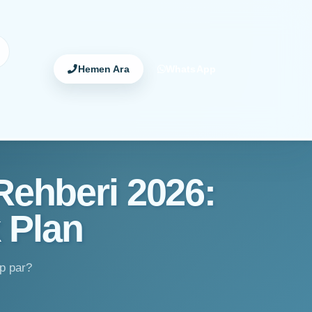
Hemen Ara
WhatsApp
ehberi 2026:
 Plan
ep par?