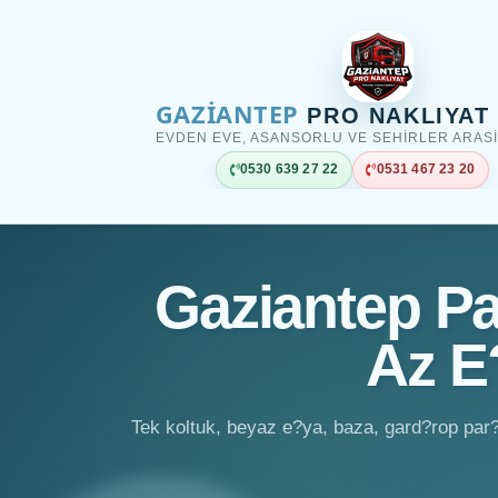
GAZİANTEP
PRO NAKLIYAT
EVDEN EVE, ASANSORLU VE SEHIRLER ARASI
0530 639 27 22
0531 467 23 20
Gaziantep P
Az E
Tek koltuk, beyaz e?ya, baza, gard?rop par?