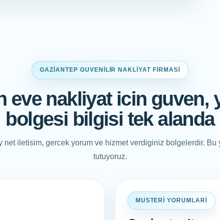
GAZIANTEP GUVENILIR NAKLIYAT FIRMASI
 eve nakliyat icin guven,
bolgesi bilgisi tek alanda
 net iletisim, gercek yorum ve hizmet verdiginiz bolgelerdir. B
tutuyoruz.
MUSTERI YORUMLARI