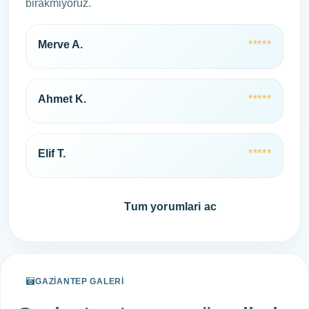
birakmiyoruz.
Merve A.
*****
Ahmet K.
*****
Elif T.
*****
Hemen ara
Tum yorumlari ac
GAZIANTEP GALERI